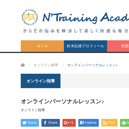
ＮＴＡ
鈴木紀雄プロフィール
対面
ホーム
オンライン指導
オンラインパーソナルレッスン♪
オンライン指導
オンラインパーソナルレッスン♪
オンライン指導
Tweet
Share
+1
Hatena
RSS
f