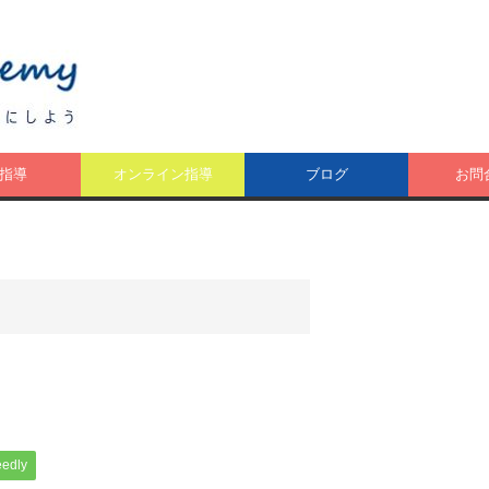
指導
オンライン指導
ブログ
お問
eedly