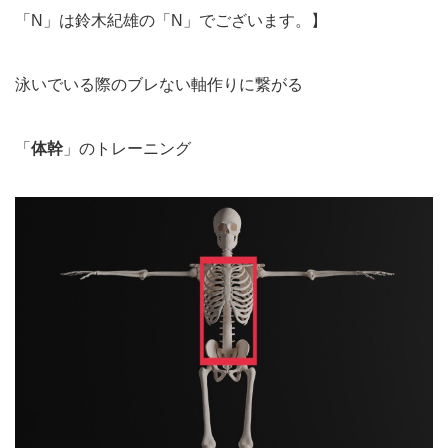
「N」は鈴木紀雄の「N」でございます。】
泳いでいる際のブレない軸作りに繋がる
「
体幹
」のトレーニング