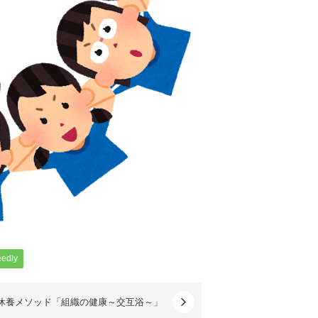
eedly
休養メソッド「組織の健康～交互浴～」