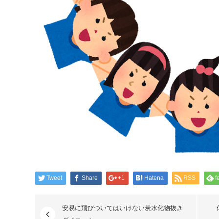
Tweet
Share
+1
Hatena
RSS
f
安易に飛びついてはいけない炭水化物抜き