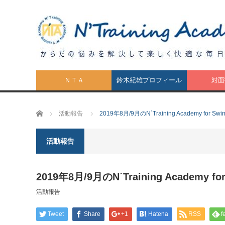
ＮＴＡ
鈴木紀雄プロフィール
対面
ホーム
活動報告
2019年8月/9月のN´Training Academy for
活動報告
2019年8月/9月のN´Training Academy
活動報告
Tweet
Share
+1
Hatena
RSS
f