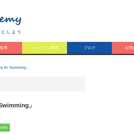
指導
オンライン指導
ブログ
お問
y for Swimming」
 Swimming」
eedly