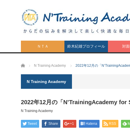
ＮＴＡ
鈴木紀雄プロフィール
対面
ホーム
N Training Academy
2022年12月の「N’TrainingAcadem
N Training Academy
2022年12月の「N’TrainingAcademy for
N Training Academy
Tweet
Share
+1
Hatena
RSS
f