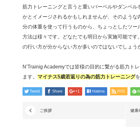
筋力トレーニングと言うと重いバーベルやダンベル
かとイメージされるかもしれませんが、そのような
分の体重を使って行うものから、ちょっとしたツー
方法は様々です。どなたでも明日から実施可能です
の行い方が分からない方が多いのではないでしょう
N’Trainig Academyでは皆様の目的に繋がる
ます。
マイナス
5
歳若返りの為の筋力トレーニング
Tweet
Share
+1
Hatena
RSS
f
ご挨拶
健康