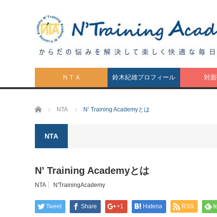
ＮＴＡ
鈴木紀雄プロフィール
対面
ホーム
NTA
N’ Training Academyとは
NTA
N’ Training Academyとは
NTA
N'TrainingAcademy
Tweet
Share
+1
Hatena
RSS
f