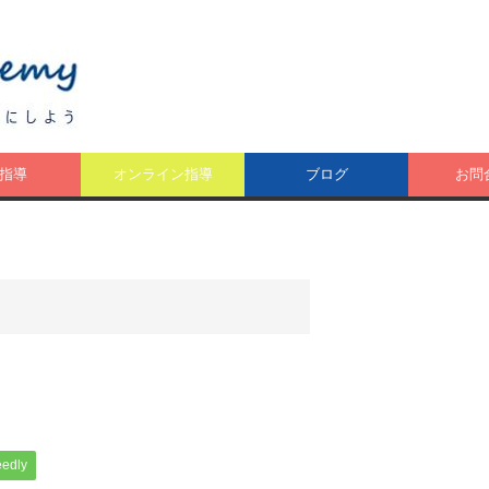
指導
オンライン指導
ブログ
お問
eedly