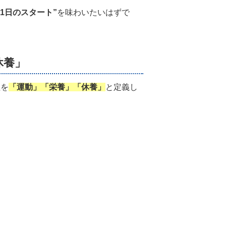
1日のスタート”
を味わいたいはずで
休養」
柱を
「運動」「栄養」「休養」
と定義し